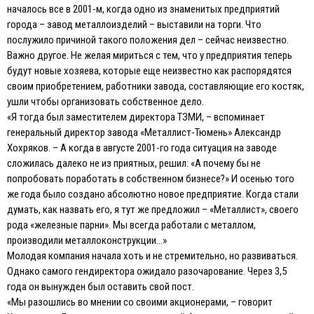
началось все в 2001-м, когда одно из знаменитых предприятий
города – завод металлоизделий – выставили на торги. Что
послужило причиной такого положения дел – сейчас неизвестно.
Важно другое. Не желая мириться с тем, что у предприятия теперь
будут новые хозяева, которые еще неизвестно как распорядятся
своим приобретением, работники завода, составляющие его костяк,
ушли чтобы организовать собственное дело.
«Я тогда был заместителем директора ТЗМИ, – вспоминает
генеральный директор завода «Металлист-Тюмень» Александр
Хохряков. – А когда в августе 2001-го года ситуация на заводе
сложилась далеко не из приятных, решил: «А почему бы не
попробовать поработать в собственном бизнесе?» И осенью того
же года было создано абсолютно новое предприятие. Когда стали
думать, как назвать его, я тут же предложил – «Металлист», своего
рода «железные парни». Мы всегда работали с металлом,
производили металлоконструкции…»
Молодая компания начала хоть и не стремительно, но развиваться.
Однако самого гендиректора ожидало разочарование. Через 3,5
года он вынужден был оставить свой пост.
«Мы разошлись во мнении со своими акционерами, – говорит