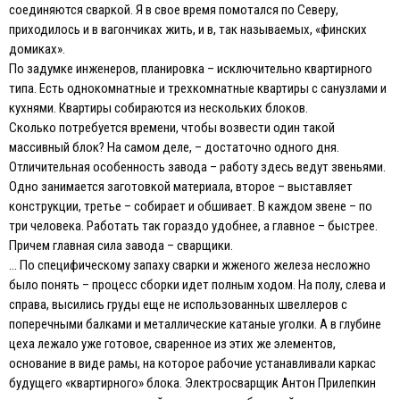
соединяются сваркой. Я в свое время помотался по Северу,
приходилось и в вагончиках жить, и в, так называемых, «финских
домиках».
По задумке инженеров, планировка – исключительно квартирного
типа. Есть однокомнатные и трехкомнатные квартиры с санузлами и
кухнями. Квартиры собираются из нескольких блоков.
Сколько потребуется времени, чтобы возвести один такой
массивный блок? На самом деле, – достаточно одного дня.
Отличительная особенность завода – работу здесь ведут звеньями.
Одно занимается заготовкой материала, второе – выставляет
конструкции, третье – собирает и обшивает. В каждом звене – по
три человека. Работать так гораздо удобнее, а главное – быстрее.
Причем главная сила завода – сварщики.
… По специфическому запаху сварки и жженого железа несложно
было понять – процесс сборки идет полным ходом. На полу, слева и
справа, высились груды еще не использованных швеллеров с
поперечными балками и металлические катаные уголки. А в глубине
цеха лежало уже готовое, сваренное из этих же элементов,
основание в виде рамы, на которое рабочие устанавливали каркас
будущего «квартирного» блока. Электросварщик Антон Прилепкин