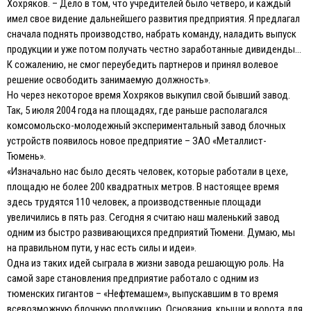
Хохряков. – Дело в том, что учредителей было четверо, и каждый
имел свое видение дальнейшего развития предприятия. Я предлагал
сначала поднять производство, набрать команду, наладить выпуск
продукции и уже потом получать честно заработанные дивиденды…
К сожалению, не смог переубедить партнеров и принял волевое
решение освободить занимаемую должность».
Но через некоторое время Хохряков выкупил свой бывший завод.
Так, 5 июля 2004 года на площадях, где раньше располагался
комсомольско-молодежный экспериментальный завод блочных
устройств появилось новое предприятие – ЗАО «Металлист-
Тюмень».
«Изначально нас было десять человек, которые работали в цехе,
площадю не более 200 квадратных метров. В настоящее время
здесь трудятся 110 человек, а производственные площади
увеличились в пять раз. Сегодня я считаю наш маленький завод
одним из быстро развивающихся предприятий Тюмени. Думаю, мы
на правильном пути, у нас есть силы и идеи».
Одна из таких идей сыграла в жизни завода решающую роль. На
самой заре становления предприятие работало с одним из
тюменских гигантов – «Нефтемашем», выпускавшим в то время
всевозможную блочную продукцию. Основания, крыши и ворота для