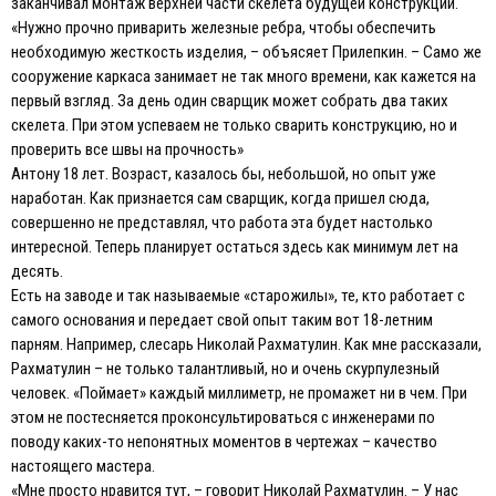
заканчивал монтаж верхней части скелета будущей конструкции.
«Нужно прочно приварить железные ребра, чтобы обеспечить
необходимую жесткость изделия, – объясяет Прилепкин. – Само же
сооружение каркаса занимает не так много времени, как кажется на
первый взгляд. За день один сварщик может собрать два таких
скелета. При этом успеваем не только сварить конструкцию, но и
проверить все швы на прочность»
Антону 18 лет. Возраст, казалось бы, небольшой, но опыт уже
наработан. Как признается сам сварщик, когда пришел сюда,
совершенно не представлял, что работа эта будет настолько
интересной. Теперь планирует остаться здесь как минимум лет на
десять.
Есть на заводе и так называемые «старожилы», те, кто работает с
самого основания и передает свой опыт таким вот 18-летним
парням. Например, слесарь Николай Рахматулин. Как мне рассказали,
Рахматулин – не только талантливый, но и очень скурпулезный
человек. «Поймает» каждый миллиметр, не промажет ни в чем. При
этом не постесняется проконсультироваться с инженерами по
поводу каких-то непонятных моментов в чертежах – качество
настоящего мастера.
«Мне просто нравится тут, – говорит Николай Рахматулин. – У нас