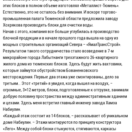
этих блоков в полном объеме изготовлял «Металлист-Тюмень».
Естественно, это не осталось без внимания. И вскоре торгово-
промышленная палата Тюменской области предложила заводу
Хохрякова производить блоки для очистки воды.
Начав с этого, компания все больше углубилась в производство
блочной продукции и в начале прошлого года вышла на одну из
мощных строительных организаций Севера – «ЯмалТрансСтрой».
Результатом такого сотрудничества стало возведение в 7-м
микрорайоне города Лабытнанги трехэтажного 26-квартирного
жилого дома из тюменских блоков. Здесь будут жить вахтовики,
которые займутся обустройством Бованенковского
месторождения. Первые два этажа уже смонтированы, дело за
третьим… Этот «третий» я увидел, когда вышел на воздух, –
огромные, 3×12 метров, блоки, подготовленные к отгрузке, занимали
добрую половину пространства между административным зданием
и цехами. Здесь меня встретил главный инженер завода Хамза
Набиулин.
«Каждый этаж состоит из 14 блоков, – рассказывает об уникальном
доме Набиулин. – Этажи монтируются по принципу конструктора
«Лего». Между собой блоки стыкуются, стягиваются, каркасы