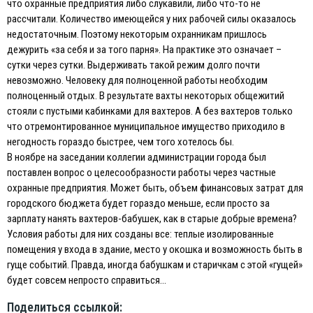
что охранные предприятия либо слукавили, либо что-то не
рассчитали. Количество имеющейся у них рабочей силы оказалось
недостаточным. Поэтому некоторым охранникам пришлось
дежурить «за себя и за того парня». На практике это означает –
сутки через сутки. Выдерживать такой режим долго почти
невозможно. Человеку для полноценной работы необходим
полноценный отдых. В результате вахты некоторых общежитий
стояли с пустыми кабинками для вахтеров. А без вахтеров только
что отремонтированное муниципальное имущество приходило в
негодность гораздо быстрее, чем того хотелось бы.
В ноябре на заседании коллегии администрации города был
поставлен вопрос о целесообразности работы через частные
охранные предприятия. Может быть, объем финансовых затрат для
городского бюджета будет гораздо меньше, если просто за
зарплату нанять вахтеров-бабушек, как в старые добрые времена?
Условия работы для них созданы все: теплые изолированные
помещения у входа в здание, место у окошка и возможность быть в
гуще событий. Правда, иногда бабушкам и старичкам с этой «гущей»
будет совсем непросто справиться…
Поделиться ссылкой: