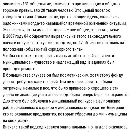
числилось 131 общежитие, количество проживающих в общагах
горожан превышало 28 тысяч человек. Это целый поселок
городского типа. Только люди, проживающие здесь, оказались
заложниками когда-то казавшейся временной жизненной ситуации.
Жилье есть, но ты им не владеешь – все общее, а, значит, ничье.
В 2007 году 84 общежития вырвались из этого законодательного
плена и получили статус жилого дома, но 47 объектов остались на
положении «общежитий коридорного типа».
Чтобы хоть как-то скрасить жизнь их обитателей и привести
муниципальное имущество в надлежащий вид, в зданиях был
проведен ремонт.
В большинстве случаев он был косметическим, хотя этому фонду
давно требуется капитальный. Тем не менее, средства были
затрачены немалые и все, что было привнесено хорошего в эти
давно не знающие уюта стены, надо было теперь беречь и охранять.
Для этого был объявлен муниципальный конкурс на выполнение
работ, связанных с охраной муниципальных общежитий. Выиграли
его те охранные предприятия, которые сбросили до минимума цены
на свои услуги.
Вначале такой подход казался рациональным, но на деле оказалось,