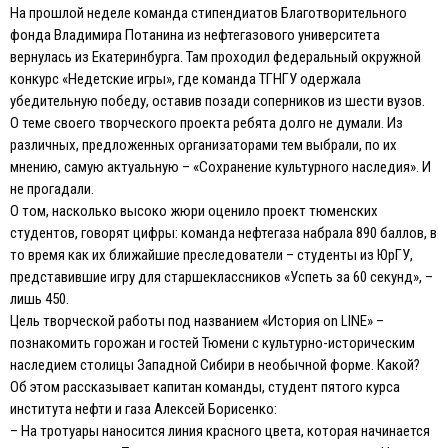
На прошлой неделе команда стипендиатов Благотворительного
фонда Владимира Потанина из нефтегазового университета
вернулась из Екатеринбурга. Там проходил федеральный окружной
конкурс «Недетские игры», где команда ТГНГУ одержала
убедительную победу, оставив позади соперников из шести вузов.
О теме своего творческого проекта ребята долго не думали. Из
различных, предложенных организаторами тем выбрали, по их
мнению, самую актуальную – «Сохранение культурного наследия». И
не прогадали.
О том, насколько высоко жюри оценило проект тюменских
студентов, говорят цифры: команда нефтегаза набрала 890 баллов, в
то время как их ближайшие преследователи – студенты из ЮрГУ,
представившие игру для старшеклассников «Успеть за 60 секунд», –
лишь 450.
Цель творческой работы под названием «История on LINE» –
познакомить горожан и гостей Тюмени с культурно-историческим
наследием столицы Западной Сибири в необычной форме. Какой?
Об этом рассказывает капитан команды, cтудент пятого курса
института нефти и газа Алексей Борисенко:
– На тротуары наносится линия красного цвета, которая начинается