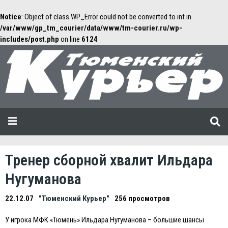
Notice
: Object of class WP_Error could not be converted to int in
/var/www/gp_tm_courier/data/www/tm-courier.ru/wp-
includes/post.php
on line
6124
Тренер сборной хвалит Ильдара
Нугуманова
22.12.07
"Тюменский Курьер"
256 просмотров
У игрока МФК «Тюмень» Ильдара Нугуманова – большие шансы