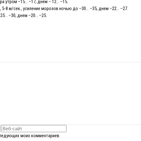
ра утром –15… –17, днем – 12… –15.
5-8 м/сек., усиление морозов ночью до –30… –35, днем –22… –27.
–25… –30, днем –20… –25.
оследующих моих комментариев.