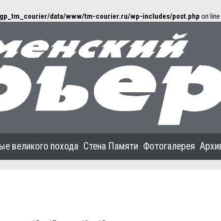
gp_tm_courier/data/www/tm-courier.ru/wp-includes/post.php
on lin
ые великого похода
Стена Памяти
Фотогалерея
Архи