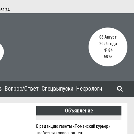
e
6124
06 Август
2026 года
№ 84
5875
в
Вопрос/Ответ
Спецвыпуски
Некрологи
Объявление
В редакцию газеты «Тюменский курьер»
требуется корреспондент.