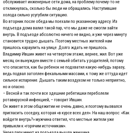
обслуживает инженерные сети дома, на проблему почему-то не
откликнулась, сколько бы люди ни обращались. Наступившие
холода сильно усугубили ситуацию.
Во вторник после обеда мы поехали по указанному адресу. Из
подъезда дома валил такой пар, что мы даже не смогли зайти
внутрь. В подъезде абсолютно ничего не видно, и уже через минуту
становится трудно дышать. Поэтому местных жителей нам
пришлось караулить на улице. Долго ждать не пришлось.
Владимир Ившин живет на четвертом этаже, вернее, жил. Вот уже
месяц он вынужден вместе с семьей обитать у родителей, потому
что опасается, как бы ребенок не подхватил какую-нибудь заразу,
ведь подвал затоплен фекальными массами, к тому же оттуда идет
сильное испарение. Дышать таким воздухом не только неприятно,
но и опасно.
– Весной и так почти все здешние ребятишки переболели
ротавирусной инфекцией, – говорит Ившин.
Он живет в этом общежитии не очень давно, и поэтому вызвался
пригласить соседку, которая «в курсе всех дел». На наш вопрос: «Как
войдете внутрь?» мужчина ответил, что местные жители уже
привыкли к «горячим источникам».
Через пару минут из подъезда вышла женщина.