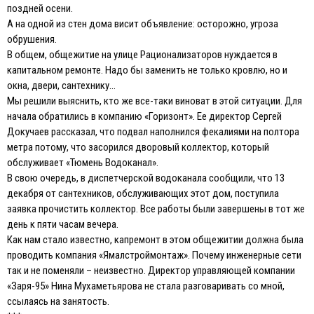
поздней осени.
А на одной из стен дома висит объявление: осторожно, угроза
обрушения.
В общем, общежитие на улице Рационализаторов нуждается в
капитальном ремонте. Надо бы заменить не только кровлю, но и
окна, двери, сантехнику…
Мы решили выяснить, кто же все-таки виноват в этой ситуации. Для
начала обратились в компанию «Горизонт». Ее директор Сергей
Докучаев рассказал, что подвал наполнился фекалиями на полтора
метра потому, что засорился дворовый коллектор, который
обслуживает «Тюмень Водоканал».
В свою очередь, в диспетчерской водоканала сообщили, что 13
декабря от сантехников, обслуживающих этот дом, поступила
заявка прочистить коллектор. Все работы были завершены в тот же
день к пяти часам вечера.
Как нам стало известно, капремонт в этом общежитии должна была
проводить компания «Ямалстроймонтаж». Почему инженерные сети
так и не поменяли – неизвестно. Директор управляющей компании
«Заря-95» Нина Мухаметьярова не стала разговаривать со мной,
ссылаясь на занятость.