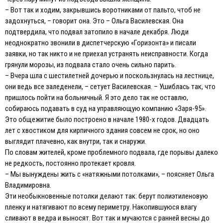
– Вот так и ходим, закрывшись воротниками от пальто, чтоб не
задохнуться, – говорит она. Это – Ольга Василевская. Она
подтвердила, что подвал затопило в начале декабря. Люди
неоднократно звонили в диспетчерскую «Горизонта» и писали
заявки, но так никто и не приехал устранять неисправности. Когда
грянули морозы, из подвала стало очень сильно парить.
– Вчера шла с шестилетней дочерью и поскользнулась на лестнице,
они ведь все заледенели, – сетует Василевская. – Ушиблась так, что
пришлось пойти на больничный. Я это дело так не оставлю,
собираюсь подавать в суд на управляющую компанию «Заря-95».
Это общежитие было построено в начале 1980-х годов. Двадцать
лет с хвостиком для кирпичного здания совсем не срок, но оно
выглядит плачевно, как внутри, так и снаружи.
По словам жителей, кроме проблемного подвала, где порывы далеко
не редкость, постоянно протекает кровля.
– Мы вынуждены жить с «натяжными потолками», – поясняет Ольга
Владимировна.
Эти необыкновенные потолки делают так: берут полиэтиленовую
пленку и натягивают по всему периметру. Накопившуюся влагу
сливают в ведра и выносят. Вот так и мучаются с ранней весны до