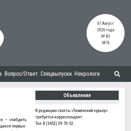
07 Август
2026 года
№ 85
5876
в
Вопрос/Ответ
Спецвыпуски
Некрологи
Объявление
В редакцию газеты «Тюменский курьер»
требуется корреспондент.
ея – снабдить
Тел. 8 (3452) 29-70-52.
ащихся первых-