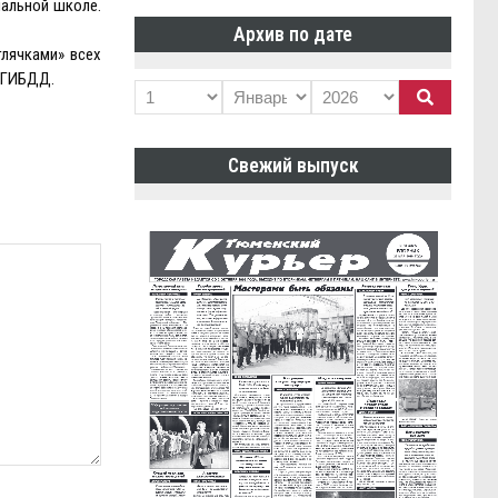
чальной школе.
Архив по дате
тлячками» всех
и ГИБДД.
Свежий выпуск