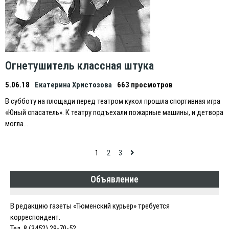
Огнетушитель классная штука
5.06.18
Екатерина Христозова
663 просмотров
В субботу на площади перед театром кукол прошла спортивная игра
«Юный спасатель». К театру подъехали пожарные машины, и детвора
могла…
Навигация
1
2
3
по
Объявление
записям
В редакцию газеты «Тюменский курьер» требуется
корреспондент.
Тел. 8 (3452) 29-70-52.