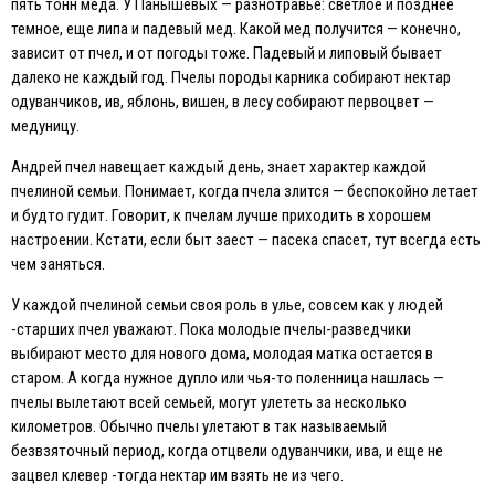
пять тонн меда. У Панышевых — разнотравье: светлое и позднее
темное, еще липа и падевый мед. Какой мед получится — конечно,
зависит от пчел, и от погоды тоже. Падевый и липовый бывает
далеко не каждый год. Пчелы породы карника собирают нектар
одуванчиков, ив, яблонь, вишен, в лесу собирают первоцвет —
медуницу.
Андрей пчел навещает каждый день, знает характер каждой
пчелиной семьи. Понимает, когда пчела злится — беспокойно летает
и будто гудит. Говорит, к пчелам лучше приходить в хорошем
настроении. Кстати, если быт заест — пасека спасет, тут всегда есть
чем заняться.
У каждой пчелиной семьи своя роль в улье, совсем как у людей
-старших пчел уважают. Пока молодые пчелы-разведчики
выбирают место для нового дома, молодая матка остается в
старом. А когда нужное дупло или чья-то поленница нашлась —
пчелы вылетают всей семьей, могут улететь за несколько
километров. Обычно пчелы улетают в так называемый
безвзяточный период, когда отцвели одуванчики, ива, и еще не
зацвел клевер -тогда нектар им взять не из чего.