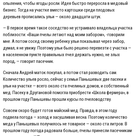
опыления, чтобы ягоды росли. Идея быстро переросла в медовый
бизнес. Тогда на участке вместо картошки среди плодовых
деревьев прописались ульи — около двадцати штук.
— В первое время такое соседство не устраивало владельца участка
поблизости: «Ваши пчелы летают над моим забором», -говорили
мне. А потом сосед своему ребенку ульи показывал через забор,
думал, я не увижу. Поэтому ульи было решено перевезти с участка —
в населенном пункте правильных пчел держать нужно, не злых
пород, — говорит пасечник.
Сначала Андрей маток покупал, а потом стал разводить сам.
Количество ульев росло, сейчас у семьи Панышевых две пасеки и
ульи на участке — всего около ста пчелиных домов, и собственный
мед. Пасеку в Другановой помогла приобрести «Школа фермера», в
прошлом году Панышевы прошли курсы по пчеловодству.
Совсем скоро будет готов майский мед. Правда, в этом году
подвела погода — холод и засушливая весна. Поэтому количество
меда у Панышевых получилось не товарное — около ста литров. В
прошлом году погода радовала больше, пчелы принесли пасечникам