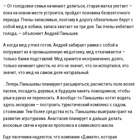
— От голодовки семьи начинают делиться, старая матка улетает —
пока на новом месте устроится, пройдет половина безвзяточного
периода. Пчелы запасливые, поэтому в дорогу обязательно берут с
собой мед в зобики, запаса хватает на три дня. Так пчелы избегают
голода, — объясняет Андрей Панышев.
А когда мед у пчел готов, Андрей забирает рамки с собой и
погружает их в промышленную медогонку, мед откачивается —
только банки подставляй. Мед хранится неограниченно долго,
только начинает цвести, но это не значит, что он испортился, это
значит, что мед на самом деле натуральный.
…Теперь Панышевы планируют расширяться, расчистить поле возле
пасеки, посадить деревья, в будущем нанять помощников, чтобы
ульи в руках не переносить. А вообще-то Панышевы хотят водить
здесь экскурсии — построить туристический комплекс с садом,
стоянками. Тем более средства есть: Панышевы выиграли грант на
развитие агротуризма. Анастасия планирует и дальше делать
восковые свечи и крем из прополиса и оливкового масла.
Eще пасечники надеются, что компания «Дамате», которая