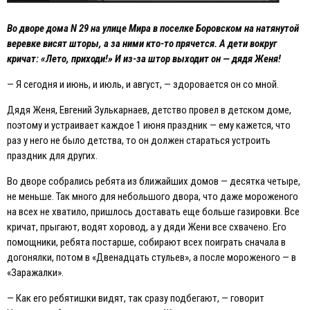
Во дворе дома N 29 на улице Мира в поселке Боровском на натянутой
веревке висят шторы, а за ними кто-то прячется. А дети вокруг
кричат: «Лето, приходи!» И из-за штор выходит он — дядя Женя!
— Я сегодня и июнь, и июль, и август, — здоровается он со мной.
Дядя Женя, Eвгений Зулькарнаев, детство провел в детском доме,
поэтому и устраивает каждое 1 июня праздник — ему кажется, что
раз у него не было детства, то он должен стараться устроить
праздник для других.
Во дворе собрались ребята из ближайших домов — десятка четыре,
не меньше. Так много для небольшого двора, что даже мороженого
на всех не хватило, пришлось доставать еще больше газировки. Все
кричат, прыгают, водят хоровод, а у дяди Жени все схвачено. Eго
помощники, ребята постарше, собирают всех поиграть сначала в
догонялки, потом в «Двенадцать стульев», а после мороженого — в
«Заражалки».
— Как его ребятишки видят, так сразу подбегают, — говорит