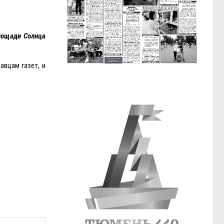
лощади Солнца
авцам газет, и