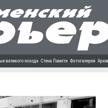
ые великого похода
Стена Памяти
Фотогалерея
Архи