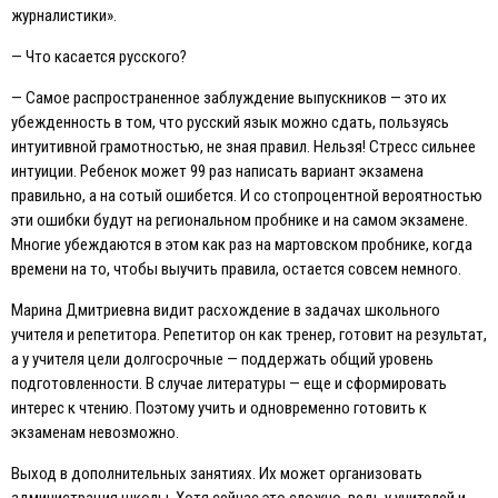
журналистики».
— Что касается русского?
— Самое распространенное заблуждение выпускников — это их
убежденность в том, что русский язык можно сдать, пользуясь
интуитивной грамотностью, не зная правил. Нельзя! Стресс сильнее
интуиции. Ребенок может 99 раз написать вариант экзамена
правильно, а на сотый ошибется. И со стопроцентной вероятностью
эти ошибки будут на региональном пробнике и на самом экзамене.
Многие убеждаются в этом как раз на мартовском пробнике, когда
времени на то, чтобы выучить правила, остается совсем немного.
Марина Дмитриевна видит расхождение в задачах школьного
учителя и репетитора. Репетитор он как тренер, готовит на результат,
а у учителя цели долгосрочные — поддержать общий уровень
подготовленности. В случае литературы — еще и сформировать
интерес к чтению. Поэтому учить и одновременно готовить к
экзаменам невозможно.
Выход в дополнительных занятиях. Их может организовать
администрация школы. Хотя сейчас это сложно, ведь у учителей и