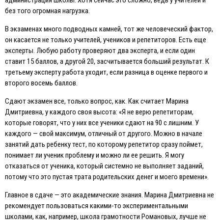
без того огромная нагрузка.
В экзаменах много подводных камней, тот же человеческий фактор,
он касается не только учителей, учеников и репетиторов. Eсть еще
эксперты. Любую работу проверяют два эксперта, и если один
ставит 15 баллов, а другой 20, засчитывается больший результат. К
третьему эксперту работа уходит, если разница в оценке первого и
второго восемь баллов.
Сдают экзамен все, только вопрос, как. Как считает Марина
Дмитриевна, у каждого своя высота: «Я не верю репетиторам,
которые говорят, что у них все ученики сдают на 90 с лишним. У
каждого — свой максимум, отличный от другого. Можно в начале
занятий дать ребенку тест, по которому репетитор сразу поймет,
понимает ли ученик проблему и можно ли ее решить. Я могу
отказаться от ученика, который системно не выполняет заданий,
потому что это пустая трата родительских денег и моего времени».
Главное в сдаче — это академические знания. Марина Дмитриевна не
рекомендует пользоваться какими-то экспериментальными
школами, как, например, школа грамотности Романовых, лучше не