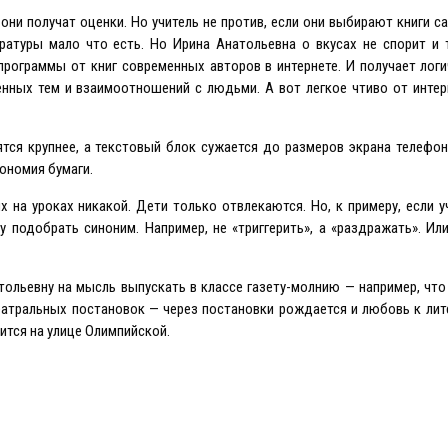
 они получат оценки. Но учитель не против, если они выбирают книги с
ературы мало что есть. Но Ирина Анатольевна о вкусах не спорит и
рограммы от книг современных авторов в интернете. И получает лог
нных тем и взаимоотношений с людьми. А вот легкое чтиво от интер
тся крупнее, а текстовый блок сужается до размеров экрана телефона
кономия бумаги.
 на уроках никакой. Дети только отвлекаются. Но, к примеру, если у
у подобрать синоним. Например, не «триггерить», а «раздражать». Ил
тольевну на мысль выпускать в классе газету-молнию — например, чт
театральных постановок — через постановки рождается и любовь к лит
ится на улице Олимпийской.