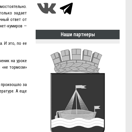
амостоятельно.
 только задает
ичный ответ от
нет-кумиров —
Наши партнеры
. И это, по ее
ченик на уроке
и «не тормози»
о произошло за
ературе. А еще