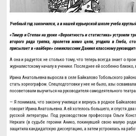
Учебный год закончился, а в нашей курьерской школе учеба круглый
«Тимур и Степан на уроке «Вероятность и статистика» устроили т
второго ряда тряпка, пролетев мимо цели, угодила в Глеба, с
присылает в «вайбере» семиклассник Даниил классному руководите
А она и радуется: не столько тому, что теперь всегда знает о п
журналистскому началу в ученике. Последнее ей особенно близко, 
Ирина Анатольевна выросла в селе Байкалово Тобольского район
стать хореографом. Спецподготовки у нее не было, азы осваивала 
посоветовали выучиться на руководителя самодеятельного театра
— Я понимала, что закончу училище и вернусь в родное Байкалов
говорит Ирина Анатольевна. А ей хотелось большего, и спустя два
русской литературы. Под руководством профессора Ольги Конс
Неркаги (в судьбе героини Анико, покинувшей свою малую родин
защитила кандидатскую диссертацию, а затем устроилась на работу