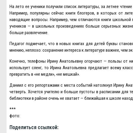
На лето ее ученики получили список литературы, за летнее чтение
Например, популярны сейчас книги блогеров, в которых от лит
наводящие вопросы. Например, чем отличаются книги школьной п
учеников — в школьных произведениях больше серьезных жизне
больше развлечение.
Педагог подмечает, что в новых книгах для детей буквы становя
мнению, неплохо: сохранение интереса к литературе важнее, чем э
Конечно, телефоны Ирину Анатольевну огорчают — пользы от них
использует сленг, то Ирина Анатольевна предлагает всему класс
превратить в «не медли», «не мешкай».
Даниил с его репортажами с места событий натолкнул Ирину Ана
четверть. Хочется учителю и больше пустоты в расписании для 
библиотеки в районе очень не хватает — ближайшая к школе наход
***
фото:
Поделиться ссылкой: