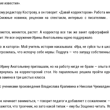
ие известия».
ому редактору Кострову, а он говорит: «Давай корректором». Работа мн
Книжные новинки, рецензии на спектакли, интервью с писателями… 
жется, меняется, растет. А корректор все так же занят орфографией 
пит. Не все окружение Ирины Анатольевны идею поддержало.
 ж каторга». Мой учитель истории наказывала: «Ира, не суйся ты в шко
 грозилась, что испорчу себе нервы. Подруга — что запущу собственны
Ирину Анатольевну приглашали, но на работу нигде не брали — опыта 
вернулась за корректорский стол. Но параллельно решила пройти ку
а замена в три шестых класса.
 с учениками произведения Владислава Крапивина и Николая Чукмалдина
ок начинает заниматься, — говорит педагог и добавляет с сожалением: 
ажется, что троечник, но зато какой типаж — ему бы Зощенко читать. У