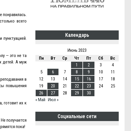
е понравилась.
столько всего
Календарь
и пунктуацией.
Июнь 2023
лу — это не та
Пн
Вт
Ср
Чт
Пт
Сб
Вс
х детей. А муж
1
2
3
4
5
6
7
8
9
10
11
12
13
14
15
16
17
18
преподавания в
рсы повышения
19
20
21
22
23
24
25
26
27
28
29
30
« Май
Июл »
, готовит их к
Социальные сети
— Не получается
прямятся пока!