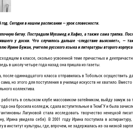
 год. Сегодня в нашем расписании — урок словесности.
ряпочную битву. Пострадали Мухамед и Хафиз, а также сама тряпка. Пос
тоявшего у доски. Что случилось дальше -следствие выясняет», — т
лю Ирине Бужан, учителю русского языка и литературы второго корпуса
роисходящем в классе, сколько усвоенной теме причастных и деепричаст
ведь в школу четыре года назад она пришла из газеты.
а, после одиннадцатого класса отправилась в Тобольск осуществить 
сама, но этого для поступления в училище искусств не хватило. Вместо
льного коллектива.
о работать в сельском клубе массовиком-затейником, выйду замуж за 
 года она бросила колледж, сдала вступительные в ТюмГУ и была зачисл
тантиновны Лагуновой стала исследовать творчество ненецкой писа
у, Ирина увидела себя). В 2001 году Ирина поступила в аспирантуру,
 в институт культуры, где, впрочем, не задержалась из-за низкой зарп