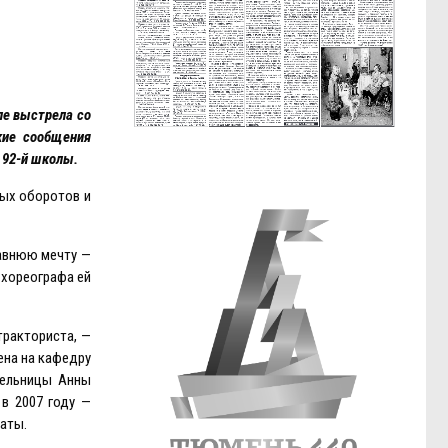
ле выстрела со
акие сообщения
 92-й школы.
ных оборотов и
давнюю мечту —
 хореографа ей
тракториста, —
ена на кафедру
тельницы Анны
 в 2007 году —
латы.