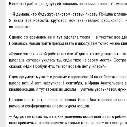
В поисках работы под руку ей попалась вакансия в газете «Тюменск
— Я думала, что буду журналистом -статьи писать. Пришла к главн
Я знала все новости, кругозор мой значительно расширился. 
интересного.
Однако со временем ее и тут одолела тоска — в текстах все дви
Появились мысли пойти преподавать в школу: там точно жизнь ки
«Лучше уж техничкой работать» или «Одно и то же долдонить -это
школа, в которой училась ты, сиди тихо на своем месте». Сестра
сказал: «Иди! Пробуй! Что, ты зря восемь лет училась?».
Один аргумент мужа — и резюме отправлено. И на собеседования 
школе нет. И вот наступило 1 сентября, а Ирина Анатольевна 
квалификации. И тут звонок из школы — учитель увольняется, нужн
Прошло шесть лет, а запал не пропал. Ирина Анатольевна читает
научным конференциям и на конкурсы чтецов.
— Радуют не грамоты, а то, как увлеченно после всего этого ребен
пока привлечь к чтению наизусть только мальчишек — вот иногда к