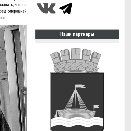
азвать, что на
еред операцией
ии.
Наши партнеры