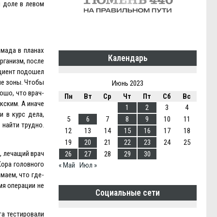
й доле в левом
хмада в планах
Календарь
рганизм, после
ациент подошел
ые зоны. Чтобы
Июнь 2023
ошо, что врач-
Пн
Вт
Ср
Чт
Пт
Сб
Вс
кским. А иначе
1
2
3
4
и в курс дела,
5
6
7
8
9
10
11
 найти трудно.
12
13
14
15
16
17
18
19
20
21
22
23
24
25
, лечащий врач
26
27
28
29
30
Кора головного
« Май
Июл »
маем, что где-
мя операции не
Социальные сети
та тестировали