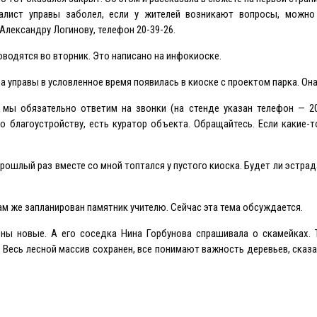
циалист управы заболел, если у жителей возникают вопросы, можно
лександру Логинову, телефон 20-39-26.
оводятся во вторник. Это написано на инфокиоске.
 управы в условленное время появилась в киоске с проектом парка. Она
 мы обязательно ответим на звонки (на стенде указан телефон — 2
по благоустройству, есть куратор объекта. Обращайтесь. Eсли какие-
рошлый раз вместе со мной топтался у пустого киоска. Будет ли эстрада
там же запланирован памятник учителю. Сейчас эта тема обсуждается.
ены новые. А его соседка Нина Горбунова спрашивала о скамейках. 
. Весь лесной массив сохранен, все понимают важность деревьев, сказ