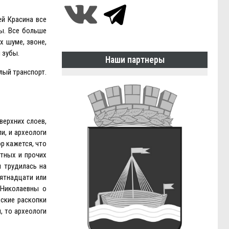
ей Красина все
ы. Все больше
х шуме, звоне,
 зубы.
Наши партнеры
лый транспорт.
верхних слоев,
и, и археологи
р кажется, что
тных и прочих
 трудилась на
пятнадцати или
 Николаевны о
дские раскопки
, то археологи