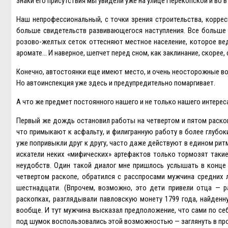
знаки его присутствия мы увидели уже на улице Перекопской и во 
Наш непрофессиональный, с точки зрения строительства, коррес
больше свидетельств развивающегося наступления. Все больше 
розово-желтых сеток оттесняют местное население, которое ведь
аромате… И наверное, шепчет перед сном, как заклинание, скорее, 
Конечно, автостоянки еще имеют место, и очень неосторожные во
Но автоинспекция уже здесь и предупредительно помаргивает.
А что же предмет постоянного нашего и не только нашего интерес
Первый же дождь остановил работы на четвертом и пятом раскоп
что примыкают к асфальту, и филигранную работу в более глубоких
уже попривыкли друг к другу, часто даже действуют в едином ритм
искатели неких «мифических» артефактов только тормозят так
неудобств. Один такой диалог мне пришлось услышать в конце 
четвертом раскопе, обратился с расспросами мужчина средних 
шестнадцати. (Впрочем, возможно, это дети привели отца — р
раскопках, разглядывали павловскую монету 1799 года, найденн
вообще. И тут мужчина высказал предположение, что сами по себ
под шумок воспользовались этой возможностью — заглянуть в пр