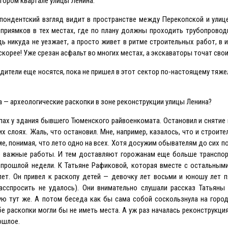
втором квартале улицы Ленина.
пондентский взгляд видит в пространстве между Перекопской и улиц
приямков в тех местах, где по плану должны проходить трубопровод
 никуда не уезжает, а просто живет в ритме строительных работ, в и
скорее! Уже срезан асфальт во многих местах, а экскаваторы точат свои
дители еще носятся, пока не пришел в этот сектор по-настоящему тяже
а — археологические раскопки в зоне реконструкции улицы Ленина?
ах у здания бывшего Тюменского райвоенкомата. Остановил и снятие 
 слоях. Жаль, что остановил. Мне, например, казалось, что и строител
е, понимая, что лето одно на всех. Хотя досужим обывателям до сих по
ие важные работы. И тем доставляют горожанам еще больше транспор
прошлой недели. К Татьяне Рафиковой, которая вместе с остальными
лет. Он привел к раскопу детей — девочку лет восьми и юношу лет 
асспросить не удалось). Они внимательно слушали рассказ Татьяны
ую тут же. А потом беседа как бы сама собой соскользнула на горо
е раскопки могли бы не иметь места. А уж раз началась реконструкция
ошлое.