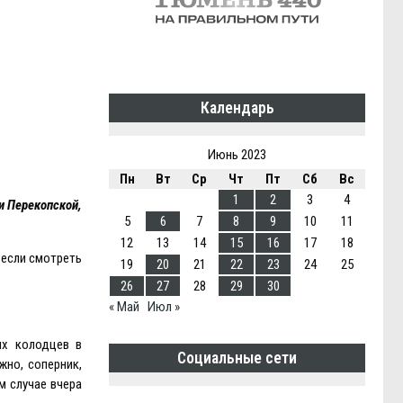
Календарь
Июнь 2023
Пн
Вт
Ср
Чт
Пт
Сб
Вс
1
2
3
4
и Перекопской,
5
6
7
8
9
10
11
12
13
14
15
16
17
18
(если смотреть
19
20
21
22
23
24
25
26
27
28
29
30
« Май
Июл »
ых колодцев в
Социальные сети
жно, соперник,
м случае вчера