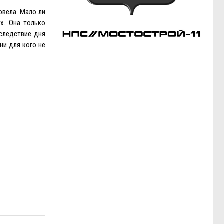
овела. Мало ли
х. Она только
следствие дня
ни для кого не