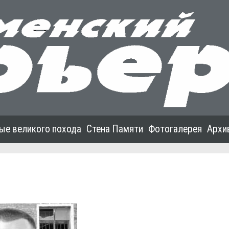
ые великого похода
Стена Памяти
Фотогалерея
Архи