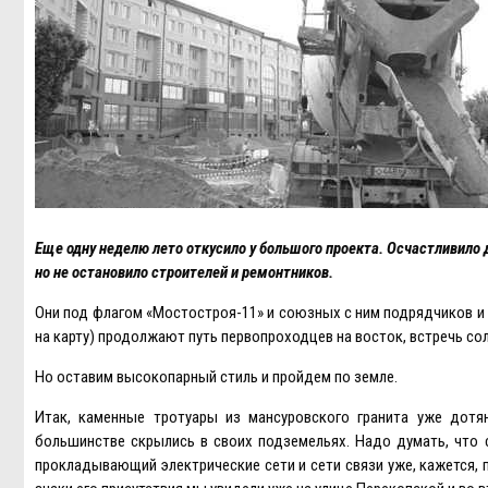
Eще одну неделю лето откусило у большого проекта. Осчастливило 
но не остановило строителей и ремонтников.
Они под флагом «Мостостроя-11» и союзных с ним подрядчиков и 
на карту) продолжают путь первопроходцев на восток, встречь сол
Но оставим высокопарный стиль и пройдем по земле.
Итак, каменные тротуары из мансуровского гранита уже дотя
большинстве скрылись в своих подземельях. Надо думать, что с
прокладывающий электрические сети и сети связи уже, кажется,