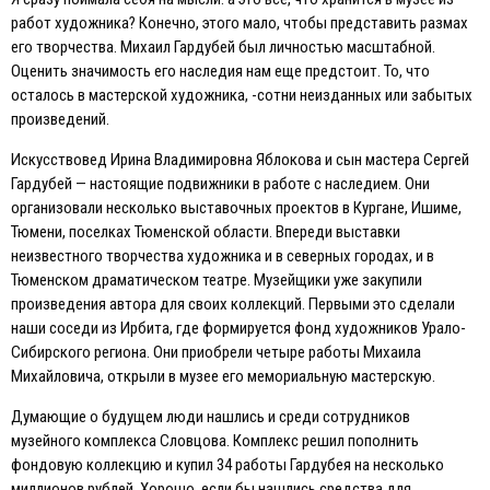
работ художника? Конечно, этого мало, чтобы представить размах
его творчества. Михаил Гардубей был личностью масштабной.
Оценить значимость его наследия нам еще предстоит. То, что
осталось в мастерской художника, -сотни неизданных или забытых
произведений.
Искусствовед Ирина Владимировна Яблокова и сын мастера Сергей
Гардубей — настоящие подвижники в работе с наследием. Они
организовали несколько выставочных проектов в Кургане, Ишиме,
Тюмени, поселках Тюменской области. Впереди выставки
неизвестного творчества художника и в северных городах, и в
Тюменском драматическом театре. Музейщики уже закупили
произведения автора для своих коллекций. Первыми это сделали
наши соседи из Ирбита, где формируется фонд художников Урало-
Сибирского региона. Они приобрели четыре работы Михаила
Михайловича, открыли в музее его мемориальную мастерскую.
Думающие о будущем люди нашлись и среди сотрудников
музейного комплекса Словцова. Комплекс решил пополнить
фондовую коллекцию и купил 34 работы Гардубея на несколько
миллионов рублей. Хорошо, если бы нашлись средства для