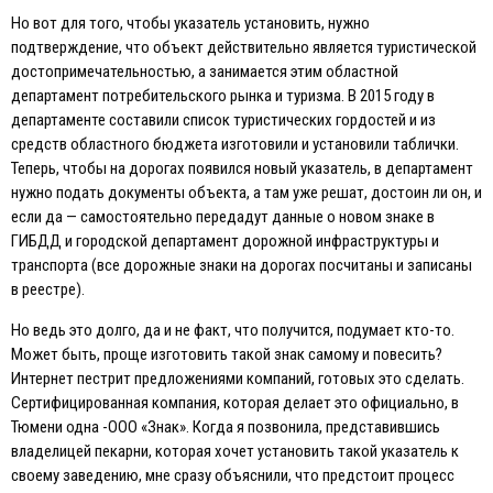
Но вот для того, чтобы указатель установить, нужно
подтверждение, что объект действительно является туристической
достопримечательностью, а занимается этим областной
департамент потребительского рынка и туризма. В 2015 году в
департаменте составили список туристических гордостей и из
средств областного бюджета изготовили и установили таблички.
Теперь, чтобы на дорогах появился новый указатель, в департамент
нужно подать документы объекта, а там уже решат, достоин ли он, и
если да — самостоятельно передадут данные о новом знаке в
ГИБДД и городской департамент дорожной инфраструктуры и
транспорта (все дорожные знаки на дорогах посчитаны и записаны
в реестре).
Но ведь это долго, да и не факт, что получится, подумает кто-то.
Может быть, проще изготовить такой знак самому и повесить?
Интернет пестрит предложениями компаний, готовых это сделать.
Сертифицированная компания, которая делает это официально, в
Тюмени одна -ООО «Знак». Когда я позвонила, представившись
владелицей пекарни, которая хочет установить такой указатель к
своему заведению, мне сразу объяснили, что предстоит процесс