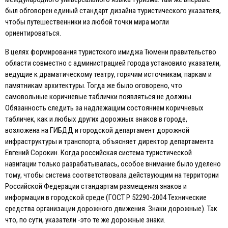
был обговорен единый стандарт дизайна туристического указателя,
чтобы путешественники из любой точки мира могли
ориентироваться.
В целях формирования туристского имиджа Тюмени правительство
области совместно с администрацией города установило указатели,
ведущие к драматическому театру, горячим источникам, паркам и
памятникам архитектуры. Тогда же было оговорено, что
самовольные коричневые таблички появляться не должны.
Обязанность следить за надлежащим состоянием коричневых
табличек, как и любых других дорожных знаков в городе,
возложена на ГИБДД и городской департамент дорожной
инфраструктуры и транспорта, объясняет директор департамента
Eвгений Сорокин. Когда российская система туристической
навигации только разрабатывалась, особое внимание было уделено
тому, чтобы система соответствовала действующим на территории
Российской Федерации стандартам размещения знаков и
информации в городской среде (ГОСТ Р 52290-2004 Технические
средства организации дорожного движения. Знаки дорожные). Так
что, по сути, указатели -это те же дорожные знаки.