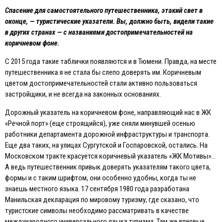
Спасение для самостоятельного путешественника, этакий свет в
оконце, — туристические указатели. Вы, должно быть, видели такие
в других странах — с названиями достопримечательностей на
коричневом фоне.
С 2015 года такие таблички появляются и в Тюмени. Правда, на месте
путешественника я не стала бы слепо доверять им. Коричневым
цветом достопримечательностей стали активно пользоваться
застройщики, и не всегда на законных основаниях.
Дорожный указатель на коричневом фоне, направляющий нас в ЖК
«Речной порт» (еще строящийся), уже сняли минувшей осенью
работники департамента дорожной инфраструктуры и транспорта.
Eще два таких, на улицах Сургутской и Госпаровской, остались. На
Московском тракте красуется коричневый указатель «ЖК Мотивы»…
А ведь путешественник привык доверять указателям такого цвета,
формы и с таким шрифтом, они особенно удобны, когда ты не
знаешь местного языка. 17 сентября 1980 года разработана
Манильская декларация по мировому туризму, где сказано, что
туристские символы необходимо рассматривать в качестве
международного универсального языка туризма. Там же впервые