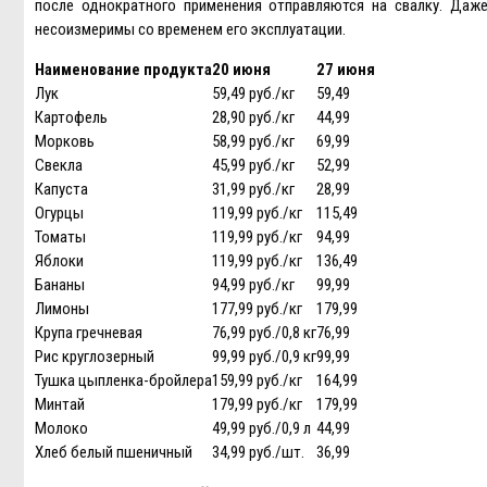
после однократного применения отправляются на свалку. Даже
несоизмеримы со временем его эксплуатации.
Наименование продукта
20 июня
27 июня
Лук
59,49 руб./кг
59,49
Картофель
28,90 руб./кг
44,99
Морковь
58,99 руб./кг
69,99
Свекла
45,99 руб./кг
52,99
Капуста
31,99 руб./кг
28,99
Огурцы
119,99 руб./кг
115,49
Томаты
119,99 руб./кг
94,99
Яблоки
119,99 руб./кг
136,49
Бананы
94,99 руб./кг
99,99
Лимоны
177,99 руб./кг
179,99
Крупа гречневая
76,99 руб./0,8 кг
76,99
Рис круглозерный
99,99 руб./0,9 кг
99,99
Тушка цыпленка-бройлера
159,99 руб./кг
164,99
Минтай
179,99 руб./кг
179,99
Молоко
49,99 руб./0,9 л
44,99
Хлеб белый пшеничный
34,99 руб./шт.
36,99