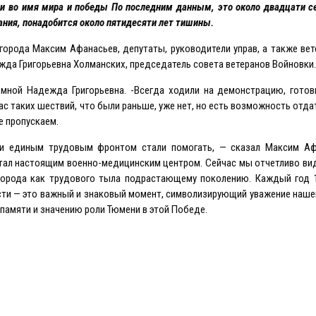
ни во имя мира и победы По последним данным, это около двадцати 
ания, понадобится около пятидесяти лет тишины.
 города Максим Афанасьев, депутаты, руководители управ, а также ве
жда Григорьевна Холманских, председатель совета ветеранов Войновки.
ной Надежда Григорьевна. -Всегда ходили на демонстрацию, готови
ас таких шествий, что были раньше, уже нет, но есть возможность отда
е пропускаем.
и единым трудовым фронтом стали помогать, — сказал Максим Аф
тал настоящим военно-медицинским центром. Сейчас мы отчетливо ви
о города как трудового тыла подрастающему поколению. Каждый год 
сти — это важный и знаковый момент, символизирующий уважение наше
к памяти и значению роли Тюмени в этой Победе.