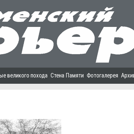
ые великого похода
Стена Памяти
Фотогалерея
Архи