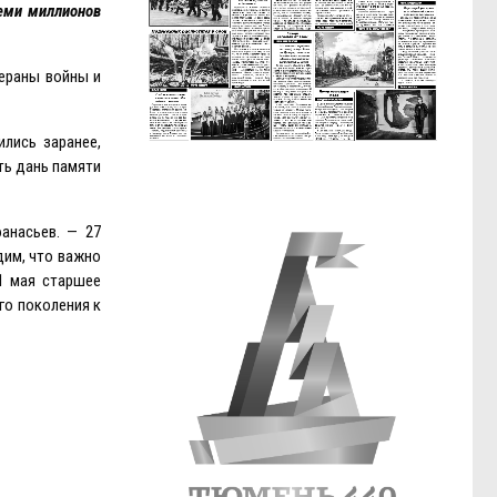
семи миллионов
тераны войны и
лись заранее,
ть дань памяти
анасьев. — 27
дим, что важно
1 мая старшее
го поколения к