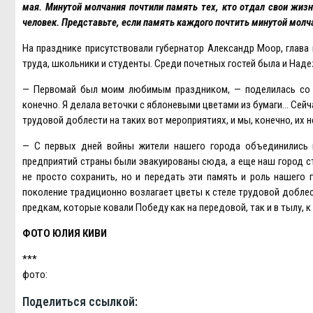
мая. Минутой молчания почтили память тех, кто отдал свои жиз
человек. Представьте, если память каждого почтить минутой молч
На празднике присутствовали губернатор Александр Моор, глава
труда, школьники и студенты. Среди почетных гостей была и Наде
— Первомай был моим любимым праздником, — поделилась со м
конечно. Я делала веточки с яблоневыми цветами из бумаги… Сейч
трудовой доблести на таких вот мероприятиях, и мы, конечно, их н
— С первых дней войны жители нашего города объединились 
предприятий страны были эвакуированы сюда, а еще наш город с
не просто сохранить, но и передать эти память и роль нашег
поколение традиционно возлагает цветы к стеле трудовой добле
предкам, которые ковали Победу как на передовой, так и в тылу, 
ФОТО ЮЛИЯ КИВИ
***
фото:
Поделиться ссылкой: