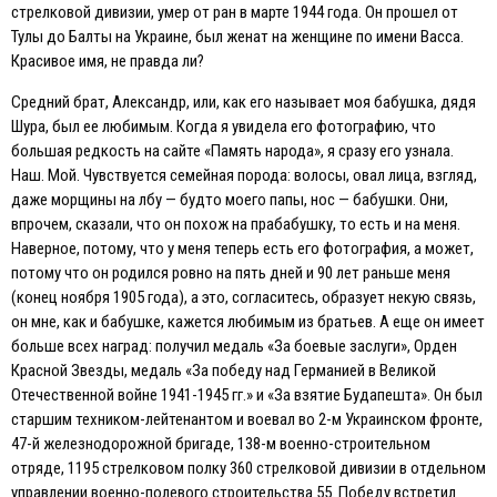
стрелковой дивизии, умер от ран в марте 1944 года. Он прошел от
Тулы до Балты на Украине, был женат на женщине по имени Васса.
Красивое имя, не правда ли?
Средний брат, Александр, или, как его называет моя бабушка, дядя
Шура, был ее любимым. Когда я увидела его фотографию, что
большая редкость на сайте «Память народа», я сразу его узнала.
Наш. Мой. Чувствуется семейная порода: волосы, овал лица, взгляд,
даже морщины на лбу — будто моего папы, нос — бабушки. Они,
впрочем, сказали, что он похож на прабабушку, то есть и на меня.
Наверное, потому, что у меня теперь есть его фотография, а может,
потому что он родился ровно на пять дней и 90 лет раньше меня
(конец ноября 1905 года), а это, согласитесь, образует некую связь,
он мне, как и бабушке, кажется любимым из братьев. А еще он имеет
больше всех наград: получил медаль «За боевые заслуги», Орден
Красной Звезды, медаль «За победу над Германией в Великой
Отечественной войне 1941-1945 гг.» и «За взятие Будапешта». Он был
старшим техником-лейтенантом и воевал во 2-м Украинском фронте,
47-й железнодорожной бригаде, 138-м военно-строительном
отряде, 1195 стрелковом полку 360 стрелковой дивизии в отдельном
управлении военно-полевого строительства 55. Победу встретил