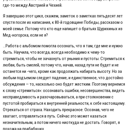
где-то между Австрией и Чехией.
Я завершаю этот цикл, скажем, заметок о заметках пятьдесят лет
спустя после их написания, к 80-й годовщине Победы, рассказом о
моей семье. Потому что кто еще напишет о братьях Щурихиных из
Мед-ногорска, если не я?
…Работа с альбомом помогла осознать, что я там, где мне и нужно
быть. Научила, что всегда, всегда необходимо к чему-то
стремиться, чтобы не зачахнуть от уныния и пустоты. Стремиться к
любви, быть смелей, потому что, начав, назад пути не будет и не
останется ни -чего, кроме как продолжать набирать высоту. Но за
любым подъемом следует падение, и единственное, что достойно
обсуждения — то, насколько оно будет жестким. Поэтому вернемся
к слову «стремиться»: осознавать ошибки, несовершенства, видеть
несправедливость и разочаровываться, а при столкновении с
пустотой пробираться к внутренней реальности, к себе настоящему.
Отрекаться от страха. Находить прекрасное. Осознав, чего не
хватает, отправляться в путь. Сейчас это может казаться
незначительным, а потом ничего ниоткуда не достать. Говорят, я
похожа на прабабушку.