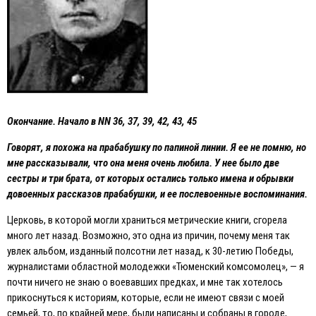
Окончание. Начало в NN 36, 37, 39, 42, 43, 45
Говорят, я похожа на прабабушку по папиной линии. Я ее не помню, но
мне рассказывали, что она меня очень любила. У нее было две
сестры и три брата, от которых остались только имена и обрывки
довоенных рассказов прабабушки, и ее послевоенные воспоминания.
Церковь, в которой могли храниться метрические книги, сгорела
много лет назад. Возможно, это одна из причин, почему меня так
увлек альбом, изданный полсотни лет назад, к 30-летию Победы,
журналистами областной молодежки «Тюменский комсомолец», — я
почти ничего не знаю о воевавших предках, и мне так хотелось
прикоснуться к историям, которые, если не имеют связи с моей
семьей, то, по крайней мере, были написаны и собраны в городе,