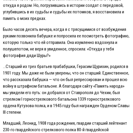
откуда я родом. Но, погрузившись в истории солдат с передовой,
углубившись в их судьбы и судьбы их потомков, я восстановила и
память о моих предках.
Было часов десять вечера, когда я с трясущимися от возбуждения
руками позвонила бабушке и попросила ее посмотреть фотографию,
которую только что ей отправила. Она изумленно вздохнула и
полушепотом, не веря в увиденное, спросила: «Откуда у тебя
фотография дяди Шуры?»
…Старший из трех братьев прабабушки, Герасим Щурихин, родился в
1901 году. Мы даже не были уверены, что он старший. Eдинственное,
что рассказала бабушка — что он был репрессирован и прошел всю
войну в штрафном батальоне. А благодаря сайту «Память народа»
мы увидели его путь: он добрался от Ставрополя до Чехии, был
стрелком I горнострелкового батальона 1339 горнострелкового
ордена Кутузова полка, и в 1945 году был награжден Орденом Славы
III степени.
Младший, Леонид, 1908 года рождения, гвардии старший лейтенант
230-го гвардейского стрелкового полка 80-й гвардейской