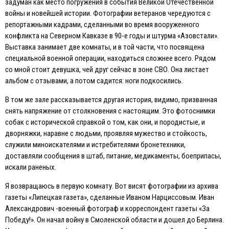
задуман как место погружения в события Великой Отечественной
войны и новейшей истории. Фотографии ветеранов чередуются с
репортажными кадрами, сделанными во время вооруженного
конфликта на Северном Кавказе в 90-е годы и штурма «Азовстали».
Выставка занимает две комнаты, и в той части, что посвящена
специальной военной операции, находиться сложнее всего. Рядом
со мной стоит девушка, чей друг сейчас в зоне СВО. Она листает
альбом с отзывами, а потом садится: ноги подкосились.
В том же зале рассказывается другая история, видимо, призванная
снять напряжение от столкновения с настоящим. Это фотоснимки
собак с исторической справкой о том, как они, и породистые, и
дворняжки, наравне с людьми, проявляя мужество и стойкость,
служили миноискателями и истребителями бронетехники,
доставляли сообщения в штаб, питание, медикаменты, боеприпасы,
искали раненых.
Я возвращаюсь в первую комнату. Вот висят фотографии из архива
газеты «Липецкая газета», сделанные Иваном Нарциссовым. Иван
Александрович -военный фотограф и корреспондент газеты «За
Победу!». Он начал войну в Смоленской области и дошел до Берлина.