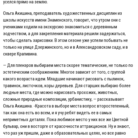
уселся прямо на землю.
Ольга Акишина, преподаватель художественных дисциплин из
школы искусств имени Знаменского, говорит, что утром они с
учениками ходили на экскурсию знакомиться с деревянным
зодчеством, а для закрепления материала решили задержаться,
чтобы сделать зарисовки. В этом сезоне уже успели побывать не
только на улице Дзержинского, но и в Александровском саду, и в
сквере Крапивина.
— Для пленэров выбираем места скорее тематические, не только по
эстетическим соображениям. Многое зависит от того, с группой
какого возраста идем. Младшие начинают рисовать с пылинок,
травинок, листочков, коры деревьев. Для старших выбираю более
людные места, где можно нарисовать прохожих, животных,
сложные природные композиции, урбанистику, — рассказывает
Ольга Акишина. -Красота в выборе места вопрос второстепенный,
так как она есть во всем, и я учу ребят видеть ее в самых
неприметных деталях. Пока любимое место у них все же Цветной
бульвар, они в восторге от красочности аттракционов. Ну и знают,
что раз уж пришли, даже в образовательных целях, но все равно