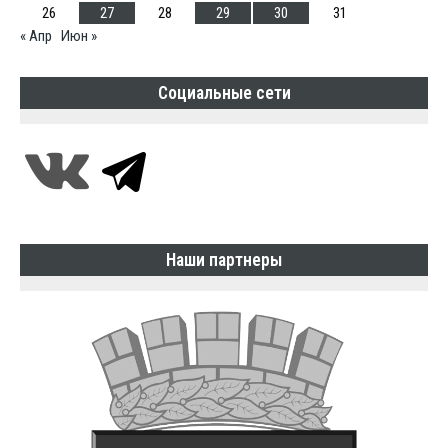
26
27
28
29
30
31
« Апр
Июн »
Социальные сети
Наши партнеры