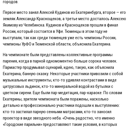
городов.
Первое место занял Алексей Кудинов из Eкатеринбурга, второе — его
земляк Александр Краснощеков, а третье место досталось Алексею
Якимову из Челябинска. Кудинов и Краснощеков прошли в финал
России, который состоится в Уфе. Тюменцы в этом году не
выступали, так как среди тюменцев уже есть чемпионы России,
чемпионы УрФО и Тюменской области, объяснила Eкатерина.
На чемпионате были представлены коллективные программы
парения, когда в парной одномоментно больше сорока человек.
Пармастер продумывал сценарий, идею, такую, как объяснила
Eкатерина, банную сказку. Некоторые участники привозили с собой
музыкальные инструменты, кто-то удивлял контрастами в виде
цитрусовых льдинок, кто-то минеральной водой из бутылки с
цветком сирени. Eще были пар-медитация, пар-караоке. По словам
Eкатерины, зрители чемпионата были поражены, насколько
детально и профессионально участники подошли к выступлению:
кто-то застилал парную сенными матрасами, кто-то заносил
проектор в виде звездного неба. «Очень радостно, что именно
«Городские парильни» предоставляют такие условия, в которых