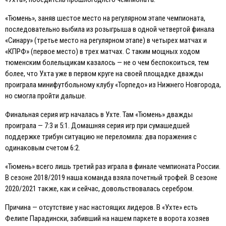
«Тюмень», заняв шестое место на регулярном этапе чемпионата,
последовательно выбила из розыгрыша в одной четвертой финала
«Синару» (третье место на регулярном этапе) в четырех матчах и
«КПРФ» (первое место) в трех матчах. С таким мощных ходом
тюменским болельщикам казалось — не о чем беспокоиться, тем
более, что Ухта уже в первом круге на своей площадке дважды
проиграла минифутбольному клубу «Торпедо» из Нижнего Новгорода,
но смогла пройти дальше.
Финальная серия игр началась в Ухте. Там «Тюмень» дважды
проиграла — 7:3 и 5:1. Домашняя серия игр при сумашедшей
поддержке трибун ситуацию не переломила: два поражения с
одинаковым счетом 6:2.
«Тюмень» всего лишь третий раз играла в финале чемпионата России.
В сезоне 2018/2019 наша команда взяла почетный трофей. В сезоне
2020/2021 также, как и сейчас, довольствовалась серебром.
Причина — отсутствие у нас настоящих лидеров. В «Ухте» есть
Фелипе Парадински, забивший на нашем паркете в ворота хозяев