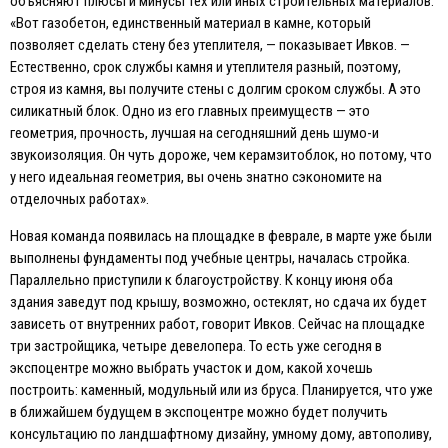
объясняют плюсы и минусы тех или иных строительных материалов.
«Вот газобетон, единственный материал в камне, который
позволяет сделать стену без утеплителя, — показывает Ивков. —
Eстественно, срок службы камня и утеплителя разный, поэтому,
строя из камня, вы получите стены с долгим сроком службы. А это
силикатный блок. Одно из его главных преимуществ — это
геометрия, прочность, лучшая на сегодняшний день шумо-и
звукоизоляция. Он чуть дороже, чем керамзитоблок, но потому, что
у него идеальная геометрия, вы очень знатно сэкономите на
отделочных работах».
Новая команда появилась на площадке в феврале, в марте уже были
выполнены фундаменты под учебные центры, началась стройка.
Параллельно приступили к благоустройству. К концу июня оба
здания заведут под крышу, возможно, остеклят, но сдача их будет
зависеть от внутренних работ, говорит Ивков. Сейчас на площадке
три застройщика, четыре девелопера. То есть уже сегодня в
экспоцентре можно выбрать участок и дом, какой хочешь
построить: каменный, модульный или из бруса. Планируется, что уже
в ближайшем будущем в экспоцентре можно будет получить
консультацию по ландшафтному дизайну, умному дому, автополиву,