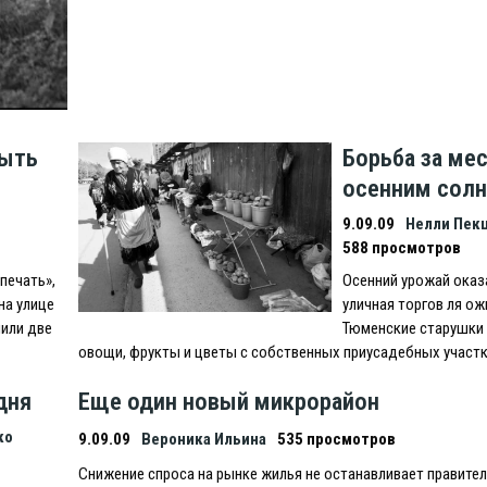
быть
Борьба за ме
осенним сол
9.09.09
Нелли Пек
588 просмотров
печать»,
Осенний урожай оказа
на улице
уличная торгов ля ож
или две
Тюменские старушки
овощи, фрукты и цветы с собственных приусадебных участ
дня
Еще один новый микрорайон
ко
9.09.09
Вероника Ильина
535 просмотров
Снижение спроса на рынке жилья не останавливает правите