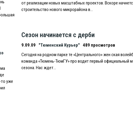
ень
от реализации новых масштабных проектов. Вскоре начнетс
И
строительство нового микрорайона в…
большая
Сезон начинается с дерби
9.09.09
"Тюменский Курьер"
489 просмотров
ко
Сегодня на родном парке те «Центрального» жен ская волей
команда «Тюмень-ТюмГУ» про водит первый официальный м
сезона. Нас ждет…
ома
зде
-то уже
оил