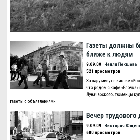
Газеты должны 
ближе к людям
9.09.09
Нелли Пекшева
521 просмотров
За пару минут в киоске «Рос
что рядом с кафе «Елочка» 
Луначарского, тюменцы куп
газеты с объявлениями…
Вечер трудового 
9.09.09
Виктория Ющен
600 просмотров