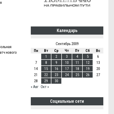
я
Календарь
Сентябрь 2009
больная
Пн
Вт
Ср
Чт
Пт
Сб
Вс
атч нового
1
2
3
4
5
6
7
8
9
10
11
12
13
14
15
16
17
18
19
20
21
22
23
24
25
26
27
28
29
30
« Авг
Окт »
Социальные сети