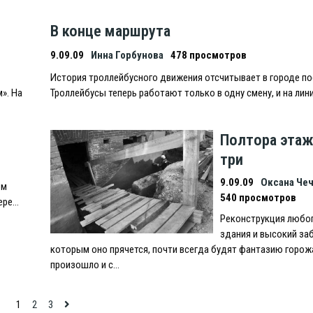
В конце маршрута
9.09.09
Инна Горбунова
478 просмотров
История троллейбусного движения отсчитывает в городе по
». На
Троллейбусы теперь работают только в одну смену, и на лин
Полтора этажа
три
9.09.09
Оксана Че
ом
540 просмотров
ере…
Реконструкция любог
здания и высокий заб
которым оно прячется, почти всегда будят фантазию горожа
произошло и с…
1
2
3