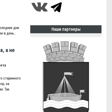
следние дни.
Наши партнеры
ию в день…
, а не
чета
о старинного
ор, за
н. Так