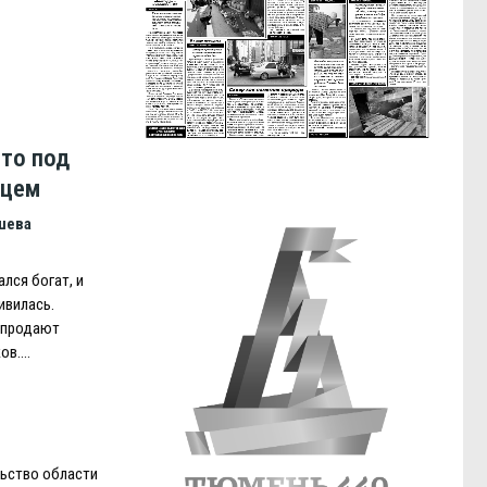
сто под
нцем
шева
лся богат, и
ивилась.
 продают
ков….
льство области