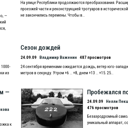
На улице Республики продолжаются преобразования. Расши
проезжей части и реконструкцией тротуаров в исторической
не закончились перемены. Чтобы в…
о, —
ький
лся,
Сезон дождей
24.09.09
Владимир Важенин
487 просмотров
 1000-
24 сентября временами ожидается дождь, ветер юго-западн
ки из
метров в секунду. Утром +6 … +8, днем +13 … +15. 25…
м —
Пробежался по
24.09.09
Нелли Пек
476 просмотров
икова
Безаэродромный самол
уникальный аппарат, 
рожка к