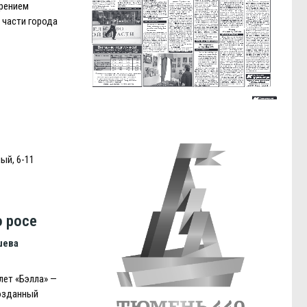
рением
 части города
ый, 6-11
 росе
шева
ет «Бэлла» —
созданный