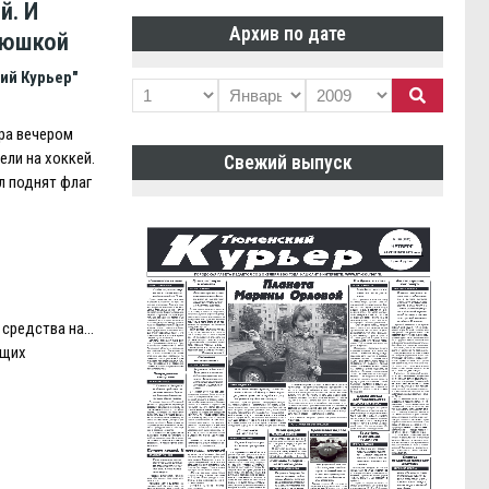
й. И
Архив по дате
люшкой
ий Курьер"
ра вечером
ели на хоккей.
Свежий выпуск
л поднят флаг
средства на…
ащих