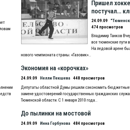
Пришел хокке
постучал… к
24.09.09
"Тюменск
ает
474 просмотров
словам
Владимир Танков Вче
все тюменские пути в
На ледовой арене бы
нового чемпионата страны. «Газовик»…
Экономия на «корочках»
24.09.09
Нелли Пекшева
448 просмотров
олнении
Депутаты областной Думы решили сэкономить бюджетные 
редств
замене удостоверений государственных гражданских служ
Тюменской области. С 1 января 2010 года…
До пылинки на мостовой
24.09.09
Инна Горбунова
484 просмотров