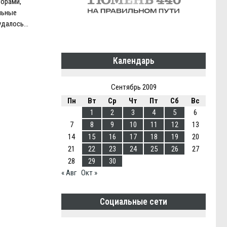
орами,
льные
 удалось…
Календарь
Сентябрь 2009
Пн
Вт
Ср
Чт
Пт
Сб
Вс
1
2
3
4
5
6
7
8
9
10
11
12
13
14
15
16
17
18
19
20
21
22
23
24
25
26
27
28
29
30
« Авг
Окт »
Социальные сети