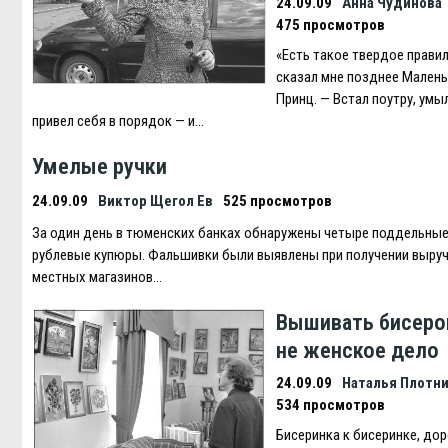
24.09.09
Анна Чудинова
475 просмотров
«Есть такое твердое правил
сказал мне позднее Мален
Принц. — Встал поутру, умы
привел себя в порядок — и…
Умелые ручки
24.09.09
Виктор Щегол Ев
525 просмотров
За один день в тюменских банках обнаружены четыре поддельные
рублевые купюры. Фальшивки были выявлены при получении выруч
местных магазинов…
Вышивать бисеро
не женское дело
24.09.09
Наталья Плотн
534 просмотров
Бисеринка к бисеринке, до