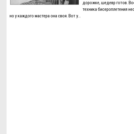
дорожке, шедевр готов. В
техника бисероплетения не
но у каждого мастера она своя. Вот у…
Навигация
по
записям