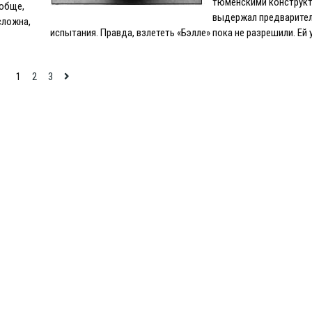
тюменскими конструкт
ообще,
выдержал предварите
сложна,
испытания. Правда, взлететь «Бэлле» пока не разрешили. Ей
1
2
3