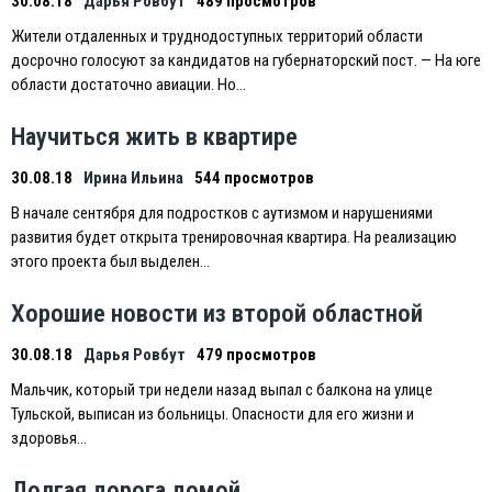
30.08.18
Дарья Ровбут
489 просмотров
Жители отдаленных и труднодоступных территорий области
досрочно голосуют за кандидатов на губернаторский пост. — На юге
области достаточно авиации. Но…
Научиться жить в квартире
30.08.18
Ирина Ильина
544 просмотров
В начале сентября для подростков с аутизмом и нарушениями
развития будет открыта тренировочная квартира. На реализацию
этого проекта был выделен…
Хорошие новости из второй областной
30.08.18
Дарья Ровбут
479 просмотров
Мальчик, который три недели назад выпал с балкона на улице
Тульской, выписан из больницы. Опасности для его жизни и
здоровья…
Долгая дорога домой