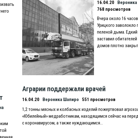
16.04.20
Вероника
ризвать
768 просмотров
тнего
Вчера около 16 часов
Урицкого заволокло 
пеленой дыма. Eдкий 
заставил обитателей
домов плотно закрыт
Аграрии поддержали врачей
т
16.04.20
Вероника Шапиро
551 просмотров
на
1,2 тонны мясных и колбасных изделий пожертвовал агрохо
«Юбилейный» медработникам, находящимся сейчас на пере
с коронавирусом, а также нуждающимся…
оким
этой
твенная