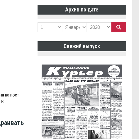
Архив по дате
Свежий выпуск
на на пост
 В
раивать