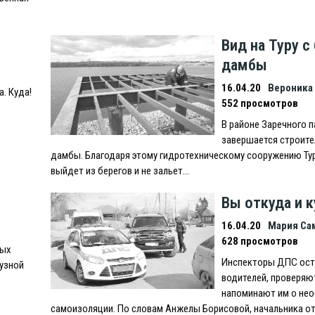
Вид на Туру с
дамбы
16.04.20
Вероника
. Куда!
552 просмотров
В районе Заречного п
завершается строит
дамбы. Благодаря этому гидротехническому сооружению Ту
выйдет из берегов и не зальет…
Вы откуда и к
16.04.20
Мария Са
628 просмотров
ных
Инспекторы ДПС ос
рузной
водителей, проверяю
напоминают им о не
самоизоляции. По словам Анжелы Борисовой, начальника о