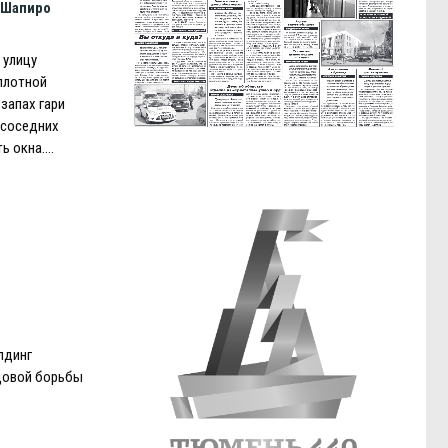
 Шапиро
 улицу
плотной
запах гари
 соседних
ь окна….
лдинг
довой борьбы