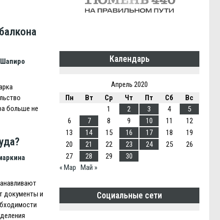
 балкона
Календарь
 Шапиро
Апрель 2020
арка
Пн
Вт
Ср
Чт
Пт
Сб
Вс
ельство
ра больше не
1
2
3
4
5
6
7
8
9
10
11
12
13
14
15
16
17
18
19
уда?
20
21
22
23
24
25
26
27
28
29
30
маркина
« Мар
Май »
танавливают
т документы и
Социальные сети
обходимости
тделения