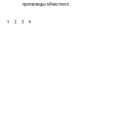
пропаганды областного…
1
2
3