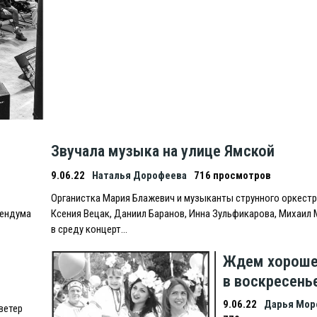
Звучала музыка на улице Ямской
9.06.22
Наталья Дорофеева
716 просмотров
Органистка Мария Блажевич и музыканты струнного оркест
рендума
Ксения Вецак, Даниил Баранов, Инна Зульфикарова, Михаил
в среду концерт…
Ждем хороше
в воскресень
9.06.22
Дарья Мор
ветер