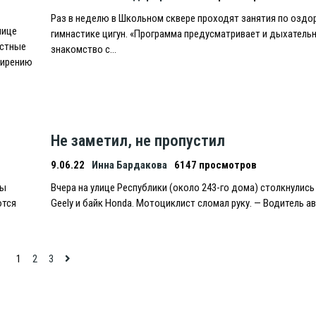
Раз в неделю в Школьном сквере проходят занятия по оздо
лице
гимнастике цигун. «Программа предусматривает и дыхательн
астные
знакомство с…
ширению
Не заметил, не пропустил
9.06.22
Инна Бардакова
6147 просмотров
цы
Вчера на улице Республики (около 243-го дома) столкнулис
ются
Geely и байк Honda. Мотоциклист сломал руку. — Водитель 
1
2
3