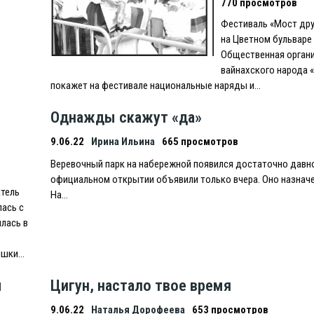
770 просмотров
Фестиваль «Мост др
на Цветном бульваре 
Общественная орган
вайнахского народа 
покажет на фестивале национальные наряды и…
Однажды скажут «да»
9.06.22
Ирина Ильина
665 просмотров
Веревочный парк на набережной появился достаточно давно
официальном открытии объявили только вчера. Оно назначе
атель
На…
ась с
лась в
тишки…
ы
Цигун, настало твое время
9.06.22
Наталья Дорофеева
653 просмотров