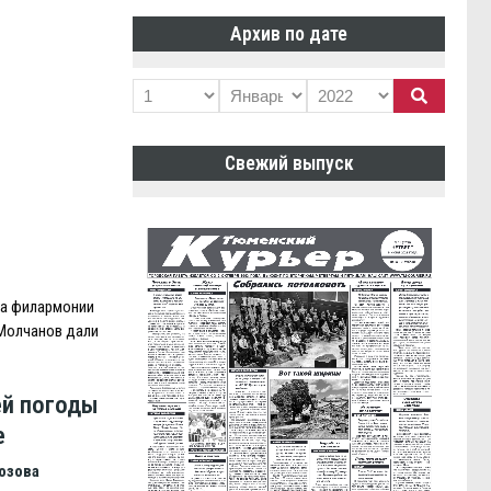
Архив по дате
Свежий выпуск
ра филармонии
 Молчанов дали
й погоды
е
озова