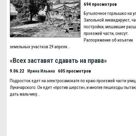
694 просмотров
Бутылочное горлышко на у
Запольной ликвидируют, ч
постройки, мешавшие рас
проезжей части, снесут.
Распоряжение об изъятии
земельных участков 29 апреля…
«Всех заставят сдавать на права»
9.06.22
Ирина Ильина
605 просмотров
Подросток едет на электросамокате по краю проезжей части ули
Луначарского. Он едет «против шерсти», и многие пешеходы пыта
дать мальчику…
Навигация
по
записям