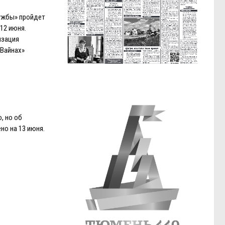
ужбы» пройдет
12 июня.
изация
«Вайнах»
, но об
но на 13 июня.