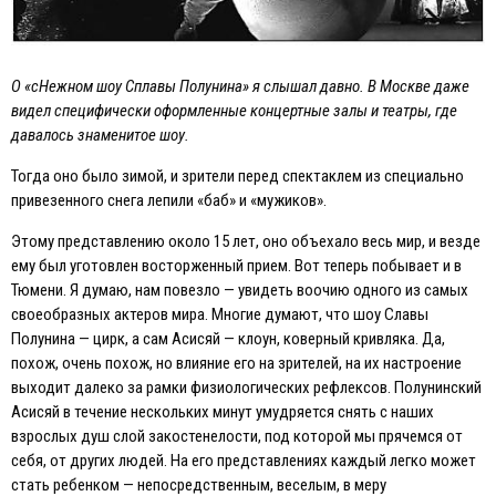
О «сНежном шоу Сплавы Полунина» я слышал давно. В Москве даже
видел специфически оформленные концертные залы и театры, где
давалось знаменитое шоу.
Тогда оно было зимой, и зрители перед спектаклем из специально
привезенного снега лепили «баб» и «мужиков».
Этому представлению около 15 лет, оно объехало весь мир, и везде
ему был уготовлен восторженный прием. Вот теперь побывает и в
Тюмени. Я думаю, нам повезло — увидеть воочию одного из самых
своеобразных актеров мира. Многие думают, что шоу Славы
Полунина — цирк, а сам Асисяй — клоун, коверный кривляка. Да,
похож, очень похож, но влияние его на зрителей, на их настроение
выходит далеко за рамки физиологических рефлексов. Полунинский
Асисяй в течение нескольких минут умудряется снять с наших
взрослых душ слой закостенелости, под которой мы прячемся от
себя, от других людей. На его представлениях каждый легко может
стать ребенком — непосредственным, веселым, в меру