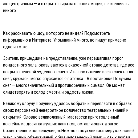
эксцентричным — и открыто выражать свои эмоции, не стесняясь
никого.
Как рассказать о шоу, которого не видел? Подсмотреть
информацию в Интернете. Упоминаний много, но пишут примерно
одно и то же:
Зрители, пришедшие на представление, уже перешагивая порог
концертного зала, оказываются в сказочной стране детства, где все
покрыто пеленой чудесного снега. И на протяжение всего спектакля
снег, кружась, мягко спускается с потолка… В постановке Полунина
снег — многозначительный и противоречивый символ. Он может
олицетворять и холод смерти, и радость жизни.
Великому клоуну Полунину удалось вобрать и переплести в образах
своих персонажей невероятное количество театральных знаний и
открытий. Словно великолепный, мастерски приготовленный
коктейль из десятка лучших напитков, оставляющих долгое
божественное послевкусие, «сНеж-ное шоу» явилось миру как новый
жанр, новый объективный, общечеловеческий язык — язык любви,